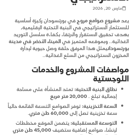
مارس 20, 2026
يعد
مشروع صوامع مروج
في بورتسودان ركيزة أساسية
للاستثمار الاستراتيجي في البنية التحتية الإقليمية،
بهدف تحقيق الاستقرار والارتقاء بكفاءة سلاسل التوريد
الغذائية.
.
وبموقعه المتميز في
الميناء الأخضر في مدينة
بورتسودان
يمثل هذا المرفق حلقة وصل حيوية لإدارة
المخزون الاستراتيجي من السلع الغذائية.
.
مواصفات المشروع والخدمات
اللوجستية
نطاق البنية التحتية:
تمتد المنشأة على مساحة
إجمالية تبلغ .
20,000 متر مربع
السعة التخزينية:
توفر الصوامع التسعة القائمة حالياً
سعة تخزينية تصل إلى
60,000 طن متري
.
التوسعة المستقبلية:
يتضمن الموقع مخططات
لإنشاء صوامع إضافية ستضيف
45,000 طن متري